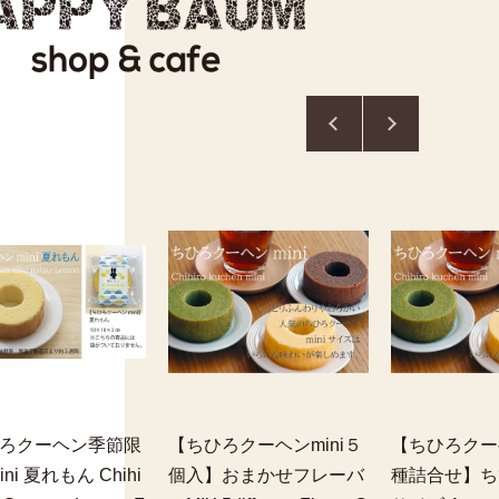
ろクーヘン季節限
【ちひろクーヘンmini５
【ちひろクーヘ
ni 夏れもん Chihi
個入】おまかせフレーバ
種詰合せ】ち