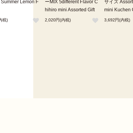
i Summer Lemon F
ーMIX 5different Flavor C
サイズ Assorte
hihiro mini Assorted Gift
mini Kuchen G
内税)
2,020円(内税)
3,692円(内税)