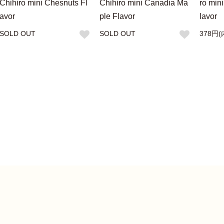
Chihiro mini Chesnuts Fl
Chihiro mini Canadia Ma
ro min
avor
ple Flavor
lavor
SOLD OUT
SOLD OUT
378円(