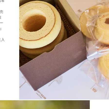
お客
売
級
ー
っ
に入