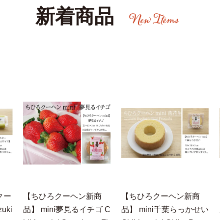
新着商品
クー
【ちひろクーヘン新商
【ちひろクーヘン新商
uki
品】 mini夢見るイチゴ C
品】 mini千葉らっかせい