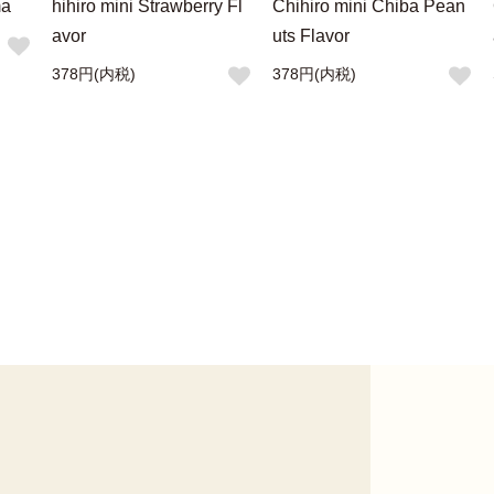
ma
hihiro mini Strawberry Fl
Chihiro mini Chiba Pean
avor
uts Flavor
378円(内税)
378円(内税)