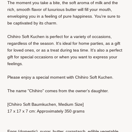
The moment you take a bite, the soft aroma of milk and the
rich, smooth flavor of luxurious butter will fill your mouth,
enveloping you in a feeling of pure happiness. You're sure to
be captivated by its charm.
Chihiro Soft Kuchen is perfect for a variety of occasions,
regardless of the season. It's ideal for home parties, as a gift
for loved ones, or as a treat during tea time. It's also a perfect
gift for special occasions or when you want to express your
feelings.
Please enjoy a special moment with Chihiro Soft Kuchen.
The name "Chihiro" comes from the owner's daughter.
[Chihiro Soft Baumkuchen, Medium Size]
17 x 17 x 7 cm: Approximately 350 grams
Eggs (domestic), sugar, butter, cornstarch, edible vegetable