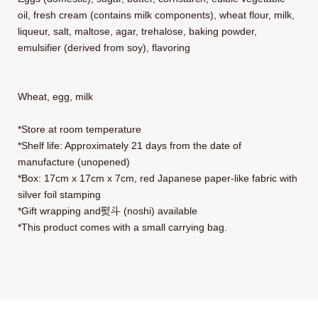
oil, fresh cream (contains milk components), wheat flour, milk,
liqueur, salt, maltose, agar, trehalose, baking powder,
emulsifier (derived from soy), flavoring
Wheat, egg, milk
*Store at room temperature
*Shelf life: Approximately 21 days from the date of
manufacture (unopened)
*Box: 17cm x 17cm x 7cm, red Japanese paper-like fabric with
silver foil stamping
*Gift wrapping and熨斗 (noshi) available
*This product comes with a small carrying bag.