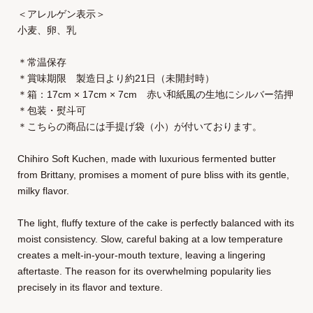
＜アレルゲン表示＞
小麦、卵、乳
＊常温保存
＊賞味期限 製造日より約21日（未開封時）
＊箱：17cm × 17cm × 7cm 赤い和紙風の生地にシルバー箔押
＊包装・熨斗可
＊こちらの商品には手提げ袋（小）が付いております。
Chihiro Soft Kuchen, made with luxurious fermented butter
from Brittany, promises a moment of pure bliss with its gentle,
milky flavor.
The light, fluffy texture of the cake is perfectly balanced with its
moist consistency. Slow, careful baking at a low temperature
creates a melt-in-your-mouth texture, leaving a lingering
aftertaste. The reason for its overwhelming popularity lies
precisely in its flavor and texture.