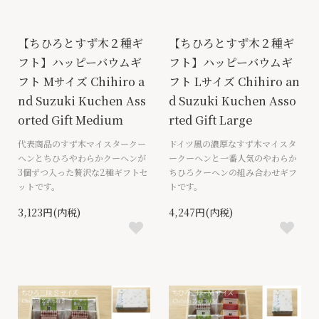
【ちひろとすず木２種ギ
【ちひろとすず木２種ギ
フト】ハッピーバウムギ
フト】ハッピーバウムギ
フト Mサイズ Chihiro a
フト Lサイズ Chihiro an
nd Suzuki Kuchen Ass
d Suzuki Kuchen Asso
orted Gift Medium
rted Gift Large
代表商品のすず木マイスタークー
ドイツ風の濃厚なすず木マイスタ
ヘンとちひろやわらかクーヘンが
ークーヘンと一番人気のやわらか
3個ずつ入った贅沢な2種ギフトセ
ちひろクーヘンの組み合わせギフ
ットです。
トです。
3,123円(内税)
4,247円(内税)