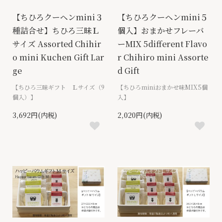
【ちひろクーヘンmini３
【ちひろクーヘンmini５
種詰合せ】ちひろ三昧Ｌ
個入】おまかせフレーバ
サイズ Assorted Chihir
ーMIX 5different Flavo
o mini Kuchen Gift Lar
r Chihiro mini Assorte
ge
d Gift
【ちひろ三昧ギフト Ｌサイズ（9
【ちひろminiおまかせ味MIX5個
個入）】
入】
3,692円(内税)
2,020円(内税)