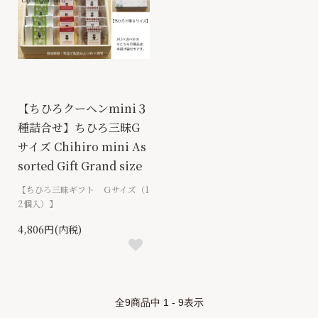
【ちひろクーヘンmini３
種詰合せ】ちひろ三昧G
サイズ Chihiro mini As
sorted Gift Grand size
【ちひろ三昧ギフト Ｇサイズ（1
2個入）】
4,806円(内税)
全
9
商品中
1 - 9
表示