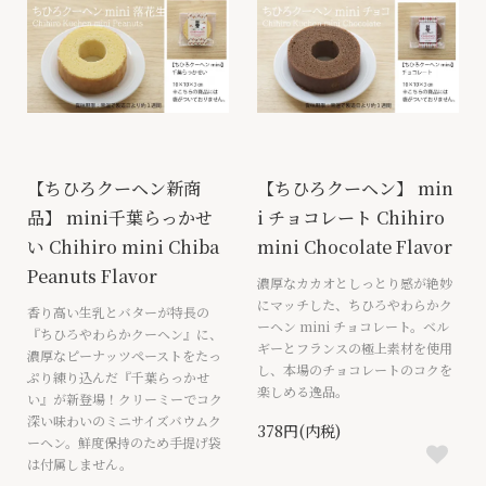
【ちひろクーヘン新商
【ちひろクーヘン】 min
品】 mini千葉らっかせ
i チョコレート Chihiro
い Chihiro mini Chiba
mini Chocolate Flavor
Peanuts Flavor
濃厚なカカオとしっとり感が絶妙
にマッチした、ちひろやわらかク
香り高い生乳とバターが特長の
ーヘン mini チョコレート。ベル
『ちひろやわらかクーヘン』に、
ギーとフランスの極上素材を使用
濃厚なピーナッツペーストをたっ
し、本場のチョコレートのコクを
ぷり練り込んだ『千葉らっかせ
楽しめる逸品。
い』が新登場！クリーミーでコク
深い味わいのミニサイズバウムク
378円(内税)
ーヘン。鮮度保持のため手提げ袋
は付属しません。