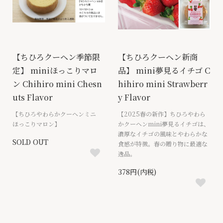
【ちひろクーヘン季節限
【ちひろクーヘン新商
定】 miniほっこりマロ
品】 mini夢見るイチゴ C
ン Chihiro mini Chesn
hihiro mini Strawberr
uts Flavor
y Flavor
【ちひろやわらかクーヘンミニ
【2025春の新作】ちひろやわら
ほっこりマロン】
かクーヘンmini夢見るイチゴは、
濃厚なイチゴの風味とやわらかな
SOLD OUT
食感が特徴。春の贈り物に最適な
逸品。
378円(内税)