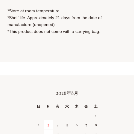
*Store at room temperature
*Shelf life: Approximately 21 days from the date of
manufacture (unopened)
*This product does not come with a carrying bag.
2026年8月
CALENDAR
日
月
火
水
木
金
土
1
2
3
4
5
6
7
8