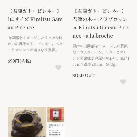
【君津ガトーピレネー】
【君津ガトーピレネー】
1山サイズ Kimitsu Gate
君津の木～ アラブロッシ
au Pirenee
ュ Kimitsu Gateau Pire
nee - a la broche
山間部をイメージしたリッチな味
わいの君津ガトーピレネー。バタ
君津の山間部をイメージした贅沢
ーとオレンジが織りなす贅沢。
なバウムクーヘン。バターとオレ
ンジの風味が奥深い味わい。直径1
690円(内税)
3cm×高さ20cm、500g。
SOLD OUT