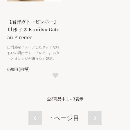
【君津ガトーピレネー】
1山サイズ Kimitsu Gate
au Pirenee
山間部をイメージしたリッチな味
わいの君津ガトーピレネー。バタ
ーとオレンジが織りなす贅沢。
690円(内税)
全
3
商品中
1 - 3
表示
1
ページ目