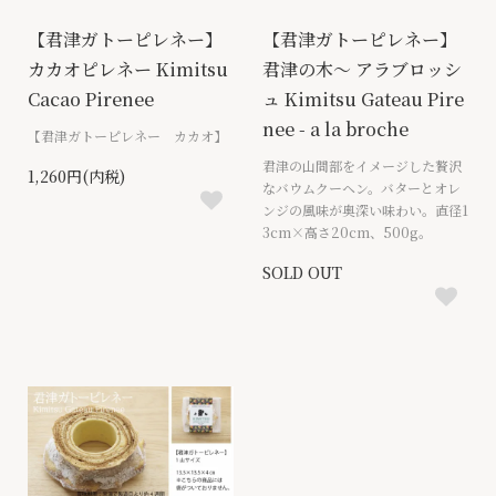
【君津ガトーピレネー】
【君津ガトーピレネー】
カカオピレネー Kimitsu
君津の木～ アラブロッシ
Cacao Pirenee
ュ Kimitsu Gateau Pire
nee - a la broche
【君津ガトーピレネー カカオ】
君津の山間部をイメージした贅沢
1,260円(内税)
なバウムクーヘン。バターとオレ
ンジの風味が奥深い味わい。直径1
3cm×高さ20cm、500g。
SOLD OUT