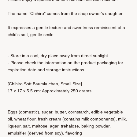
The name "Chihiro" comes from the shop owner's daughter.
It expresses a gentle texture and sweetness reminiscent of a
child's soft, gentle smile.
- Store in a cool, dry place away from direct sunlight.
- Please check the information on the product packaging for
expiration date and storage instructions.
[Chihiro Soft Baumkuchen, Small Size]
17 x 17 x 5.5 cm: Approximately 250 grams
Eggs (domestic), sugar, butter, cornstarch, edible vegetable
oil, wheat flour, fresh cream (contains milk components), milk,
liqueur, salt, maltose, agar, trehalose, baking powder,
emulsifier (derived from soy), flavoring