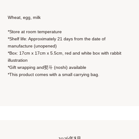
Wheat, egg, milk
*Store at room temperature
*Shelf life: Approximately 21 days from the date of
manufacture (unopened)
*Box: 17cm x 17cm x 5.5cm, red and white box with rabbit
illustration
*Gift wrapping and熨斗 (noshi) available
*This product comes with a small carrying bag.
2026年8月