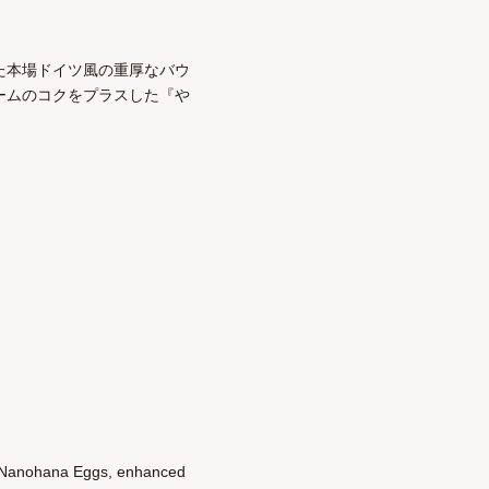
た本場ドイツ風の重厚なバウ
ームのコクをプラスした『や
's Nanohana Eggs, enhanced