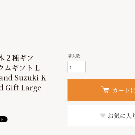
木２種ギフ
購入数
ムギフト L
and Suzuki K
 Gift Large
カート
お気に入