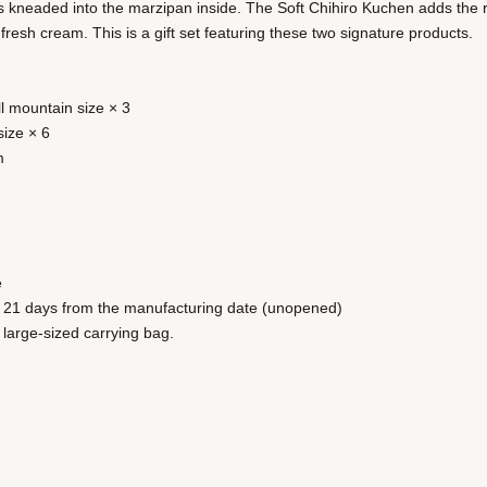
s kneaded into the marzipan inside. The Soft Chihiro Kuchen adds the ri
fresh cream. This is a gift set featuring these two signature products.
】
ll mountain size × 3
size × 6
m
e
y 21 days from the manufacturing date (unopened)
 large-sized carrying bag.