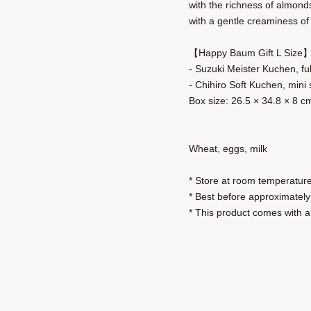
with the richness of almond
with a gentle creaminess of 
【Happy Baum Gift L Size
- Suzuki Meister Kuchen, fu
- Chihiro Soft Kuchen, mini 
Box size: 26.5 × 34.8 × 8 c
Wheat, eggs, milk
* Store at room temperatur
* Best before approximatel
* This product comes with a