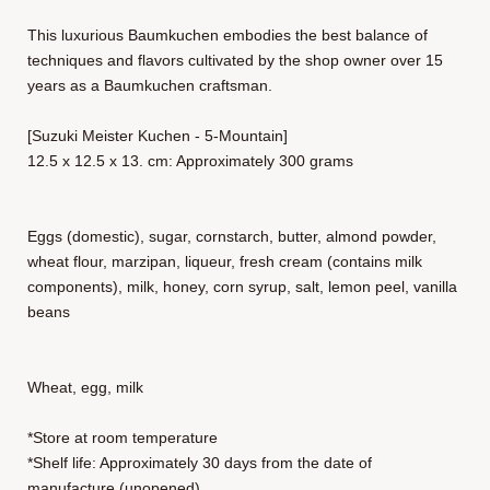
This luxurious Baumkuchen embodies the best balance of
techniques and flavors cultivated by the shop owner over 15
years as a Baumkuchen craftsman.
[Suzuki Meister Kuchen - 5-Mountain]
12.5 x 12.5 x 13. cm: Approximately 300 grams
Eggs (domestic), sugar, cornstarch, butter, almond powder,
wheat flour, marzipan, liqueur, fresh cream (contains milk
components), milk, honey, corn syrup, salt, lemon peel, vanilla
beans
Wheat, egg, milk
*Store at room temperature
*Shelf life: Approximately 30 days from the date of
manufacture (unopened)