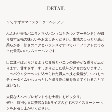
DETAIL
＼＼ すず木マイスタークーヘン ／／
ふんわり香るバニラとマジパン（はちみつとアーモンド）が織
り成す至福の味わいをお楽しみください。生地のしっとり感と
柔らかさ、甘さのコクとバランスがすべてパーフェクトにそろ
った最高のバウムクーヘンです。
口に運べばとろけるような食感とバニラの穏やかな香りが広が
ります。甘すぎず、すっきりとした後味がクセになりますよ。
このバウムクーヘンに込められた職人の技と愛情が、いつもの
ティータイムやちょっとした贈り物に華を添えてくれること間
違いなし！
大切な人へのプレゼントやお土産にもピッタリ。
ぜひ、特別な日に贅沢な3山サイズのすず木マイスタークーヘ
ンをお召し上がりください。