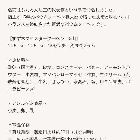
名前はもちろん店主の代表作という事で命名しました。
店主が15年のバウムクーヘン職人歴で培った技術と味のベスト
バランスを終結させた贅沢なバウムクーヘンです。
【すず木マイスタークーヘン 3山】
12.5 × 12.5 × 13センチ：約300グラム
＜原材料＞
鶏卵（国内産）、砂糖、コンスターチ、バター、アーモンドパ
ウダー、小麦粉、マジパンローマッセ、洋酒、生クリーム（乳
成分を含む）、牛乳、はちみつ、水あめ、塩、レモン果皮、バ
ニラビーンズ
＜アレルゲン表示＞
小麦、卵、乳
＊常温保存
＊賞味期限 製造日より約30日（未開封時）
＊こちらの商品には手提げ袋(小)が付いております。