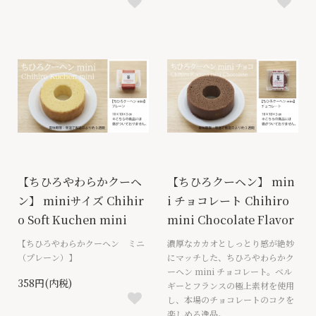
【ちひろやわらかクーヘ
【ちひろクーヘン】 min
ン】 miniサイズ Chihir
i チョコレート Chihiro
o Soft Kuchen mini
mini Chocolate Flavor
【ちひろやわらかクーヘン ミニ
濃厚なカカオとしっとり感が絶妙
（プレーン）】
にマッチした、ちひろやわらかク
ーヘン mini チョコレート。ベル
358円(内税)
ギーとフランスの極上素材を使用
し、本場のチョコレートのコクを
楽しめる逸品。