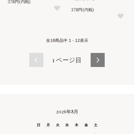
378円(内税)
378円(内税)
全
18
商品中
1 - 12
表示
1
ページ目
2026年8月
CALENDAR
日
月
火
水
木
金
土